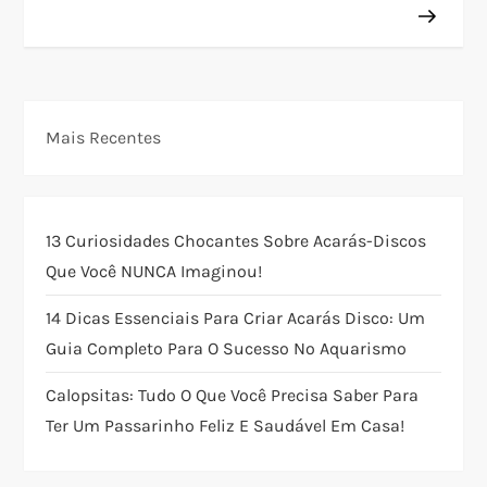
v
e
g
Mais Recentes
a
ç
13 Curiosidades Chocantes Sobre Acarás-Discos
ã
Que Você NUNCA Imaginou!
o
14 Dicas Essenciais Para Criar Acarás Disco: Um
Guia Completo Para O Sucesso No Aquarismo
d
Calopsitas: Tudo O Que Você Precisa Saber Para
e
Ter Um Passarinho Feliz E Saudável Em Casa!
P