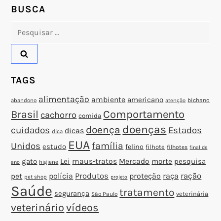
o
BUSCA
Pesquisar
s
por:
t
TAGS
alimentação
ambiente
americano
abandono
bichano
atenção
Brasil
Comportamento
cachorro
comida
doenças
doença
cuidados
Estados
dicas
dica
EUA
família
Unidos
estudo
felino
filhote
filhotes
final de
gato
Lei
maus-tratos
Mercado
morte
pesquisa
higiene
ano
polícia
Produtos
proteção
raça
ração
pet
pet shop
projeto
Saúde
tratamento
segurança
veterinária
São Paulo
veterinário
vídeos