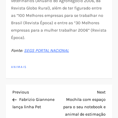
veterinários (Anuário do Agronegócio 2006, da
Revista Globo Rural), além de ter figurado entre
as “100 Melhores empresas para se trabalhar no
Brasil (Revista Época) e entre as “30 Melhores
empresas para a mulher trabalhar 2006” (Revista
Época).
Fonte:
SEGS PORTAL NACIONAL
ANIMAIS
N
Previous
Next
Previous
Next
Post
Post
Fabrizio Giannone
Mochila com espaço
a
lança linha Pet
para o seu notebook e
animal de estimação