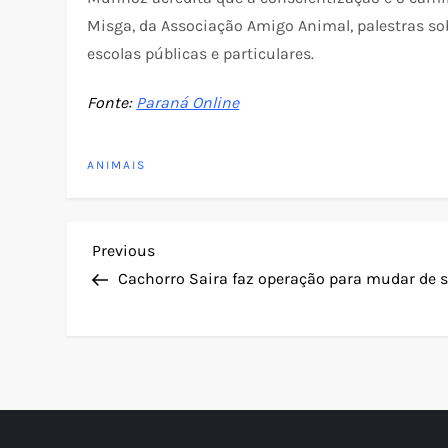
Misga, da Associação Amigo Animal, palestras so
escolas públicas e particulares.
Fonte:
Paraná Online
ANIMAIS
N
Previous
Previous
Post
Cachorro Saira faz operação para mudar de 
a
v
e
g