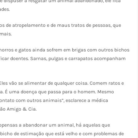
e dispuser a resgatar um animal abandonado, ele fica
ades.
cos de atropelamento e de maus tratos de pessoas, que
mais.
chorros e gatos ainda sofrem em brigas com outros bichos
 ficar doentes. Sarnas, pulgas e carrapatos acompanham
Eles vão se alimentar de qualquer coisa. Comem ratos e
uja. É uma doença que passa para o homem. Mesmo
contato com outros animais”, esclarece a médica
 Cão Amigo & Cia.
propensas a abandonar um animal, há aquelas que
u bicho de estimação que está velho e com problemas de