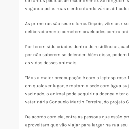
de tantos pedidos de recolhimento. Se ninguém s
vagando pelas ruas e enfrentando várias dificuld
As primeiras são sede e fome. Depois, vêm os ris
deliberadamente cometem crueldades contra ani
Por terem sido criados dentro de residências, ca
por não saberem se defender. Além disso, podem
as vidas desses animais.
“Mas a maior preocupação é com a leptospirose. 
em qualquer lugar, e matam a sede com água s
vacinado, o animal pode adquirir a doença e ter 
veterinária Consuelo Martin Ferreira, do projeto
De acordo com ela, entre as pessoas que estão 
aproveitam que vão viajar para largar na rua se