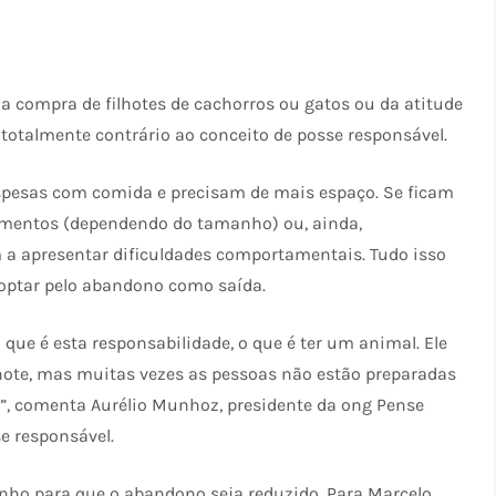
da compra de filhotes de cachorros ou gatos ou da atitude
 totalmente contrário ao conceito de posse responsável.
espesas com comida e precisam de mais espaço. Se ficam
amentos (dependendo do tamanho) ou, ainda,
a apresentar dificuldades comportamentais. Tudo isso
optar pelo abandono como saída.
que é esta responsabilidade, o que é ter um animal. Ele
hote, mas muitas vezes as pessoas não estão preparadas
, comenta Aurélio Munhoz, presidente da ong Pense
e responsável.
nho para que o abandono seja reduzido. Para Marcelo