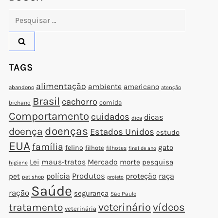
Pesquisar
por:
TAGS
alimentação
ambiente
americano
abandono
atenção
Brasil
cachorro
comida
bichano
Comportamento
cuidados
dicas
dica
doenças
doença
Estados Unidos
estudo
EUA
família
gato
felino
filhote
filhotes
final de ano
Lei
maus-tratos
Mercado
morte
pesquisa
higiene
polícia
Produtos
proteção
raça
pet
pet shop
projeto
Saúde
ração
segurança
São Paulo
veterinário
vídeos
tratamento
veterinária