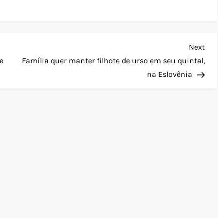
Nex
Next
Pos
e
Família quer manter filhote de urso em seu quintal,
na Eslovênia