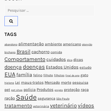
Pesquisar
por:
t
t
TAGS
alimentação
ambiente
americano
abandono
atenção
Brasil
cachorro
comida
bichano
Comportamento
cuidados
dicas
dica
doenças
doença
Estados Unidos
estudo
EUA
família
gato
felino
filhote
filhotes
final de ano
Lei
maus-tratos
Mercado
morte
pesquisa
higiene
polícia
Produtos
proteção
raça
pet
pet shop
projeto
Saúde
ração
segurança
São Paulo
veterinário
vídeos
tratamento
veterinária