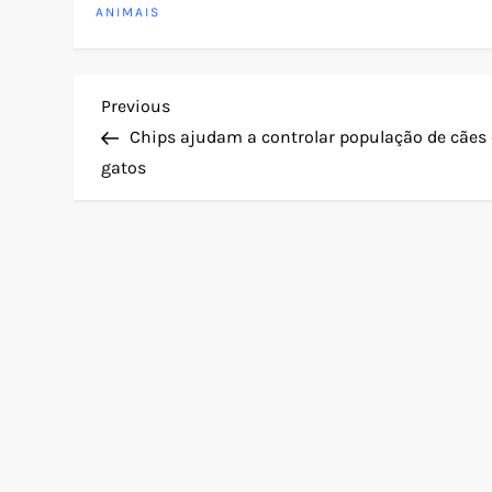
ANIMAIS
N
Previous
Previous
Post
Chips ajudam a controlar população de cães 
a
gatos
v
e
g
a
ç
ã