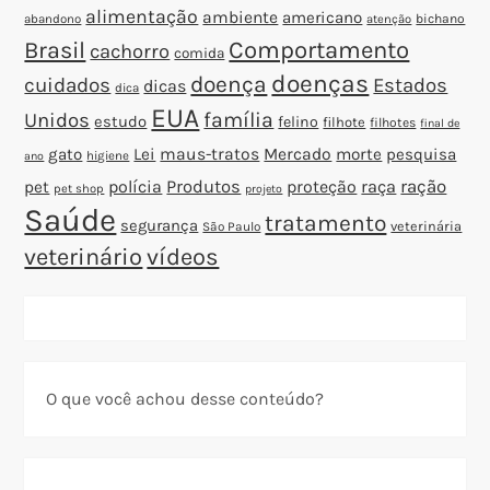
alimentação
ambiente
americano
abandono
bichano
atenção
Brasil
Comportamento
cachorro
comida
doenças
doença
cuidados
Estados
dicas
dica
EUA
família
Unidos
estudo
felino
filhote
filhotes
final de
gato
Lei
maus-tratos
Mercado
morte
pesquisa
higiene
ano
polícia
Produtos
proteção
raça
ração
pet
pet shop
projeto
Saúde
tratamento
segurança
veterinária
São Paulo
veterinário
vídeos
O que você achou desse conteúdo?