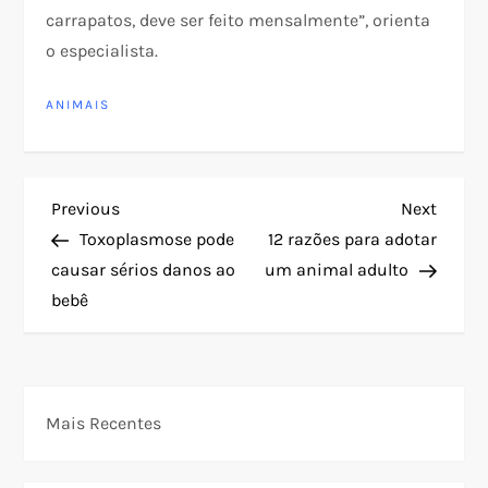
carrapatos, deve ser feito mensalmente”, orienta
o especialista.
ANIMAIS
N
Previous
Next
Previous
Next
Post
Post
Toxoplasmose pode
12 razões para adotar
a
causar sérios danos ao
um animal adulto
bebê
v
e
g
Mais Recentes
a