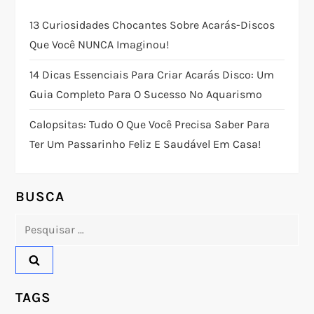
ç
13 Curiosidades Chocantes Sobre Acarás-Discos
Que Você NUNCA Imaginou!
ã
14 Dicas Essenciais Para Criar Acarás Disco: Um
o
Guia Completo Para O Sucesso No Aquarismo
d
Calopsitas: Tudo O Que Você Precisa Saber Para
Ter Um Passarinho Feliz E Saudável Em Casa!
e
P
BUSCA
o
Pesquisar
por:
s
t
TAGS