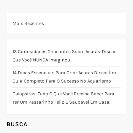
e
g
Mais Recentes
a
ç
13 Curiosidades Chocantes Sobre Acarás-Discos
ã
Que Você NUNCA Imaginou!
o
14 Dicas Essenciais Para Criar Acarás Disco: Um
Guia Completo Para O Sucesso No Aquarismo
d
Calopsitas: Tudo O Que Você Precisa Saber Para
e
Ter Um Passarinho Feliz E Saudável Em Casa!
P
o
BUSCA