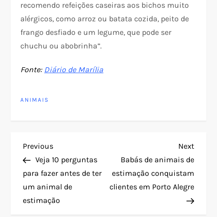
recomendo refeições caseiras aos bichos muito
alérgicos, como arroz ou batata cozida, peito de
frango desfiado e um legume, que pode ser
chuchu ou abobrinha”.
Fonte:
Diário de Marília
ANIMAIS
N
Previous
Next
Previous
Next
Post
Post
Veja 10 perguntas
Babás de animais de
a
para fazer antes de ter
estimação conquistam
um animal de
clientes em Porto Alegre
v
estimação