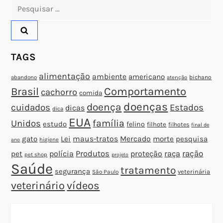
Pesquisar
s
por:
t
TAGS
alimentação
ambiente
americano
abandono
bichano
atenção
Brasil
Comportamento
cachorro
comida
doenças
doença
cuidados
Estados
dicas
dica
EUA
família
Unidos
estudo
felino
filhote
filhotes
final de
gato
Lei
maus-tratos
Mercado
morte
pesquisa
higiene
ano
polícia
Produtos
proteção
raça
ração
pet
pet shop
projeto
Saúde
tratamento
segurança
veterinária
São Paulo
veterinário
vídeos