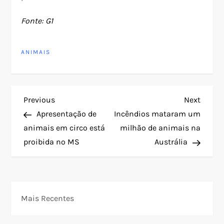
Fonte: G1
ANIMAIS
N
Previous
Next
Previous
Next
Post
Post
Apresentação de
Incêndios mataram um
a
animais em circo está
milhão de animais na
proibida no MS
Austrália
v
e
g
Mais Recentes
a