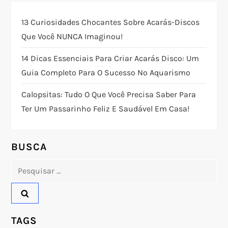
ç
13 Curiosidades Chocantes Sobre Acarás-Discos
Que Você NUNCA Imaginou!
ã
14 Dicas Essenciais Para Criar Acarás Disco: Um
o
Guia Completo Para O Sucesso No Aquarismo
d
Calopsitas: Tudo O Que Você Precisa Saber Para
Ter Um Passarinho Feliz E Saudável Em Casa!
e
P
BUSCA
o
Pesquisar
por:
s
t
TAGS