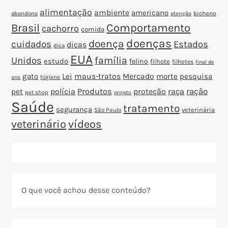
alimentação
ambiente
americano
abandono
bichano
atenção
Brasil
Comportamento
cachorro
comida
doenças
doença
cuidados
Estados
dicas
dica
EUA
família
Unidos
estudo
felino
filhote
filhotes
final de
gato
Lei
maus-tratos
Mercado
morte
pesquisa
higiene
ano
polícia
Produtos
proteção
raça
ração
pet
pet shop
projeto
Saúde
tratamento
segurança
veterinária
São Paulo
veterinário
vídeos
O que você achou desse conteúdo?