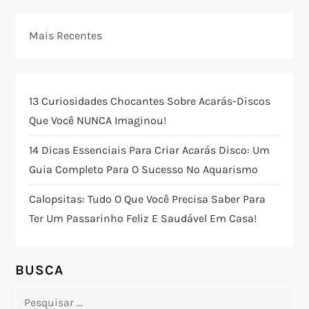
e
g
Mais Recentes
a
ç
13 Curiosidades Chocantes Sobre Acarás-Discos
Que Você NUNCA Imaginou!
ã
14 Dicas Essenciais Para Criar Acarás Disco: Um
o
Guia Completo Para O Sucesso No Aquarismo
d
Calopsitas: Tudo O Que Você Precisa Saber Para
Ter Um Passarinho Feliz E Saudável Em Casa!
e
P
BUSCA
o
Pesquisar