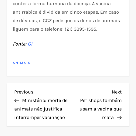
conter a forma humana da doença. A vacina
antirrábica é dividida em cinco etapas. Em caso
de dúvidas, o CCZ pede que os donos de animais
liguem para o telefone: (21) 3395-1595.
Fonte:
G1
ANIMAIS
N
Previous
Next
Previous
Next
Post
Post
Ministério: morte de
Pet shops também
a
animais não justifica
usam a vacina que
interromper vacinação
mata
v