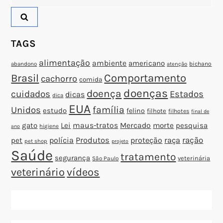
por:
s
t
TAGS
alimentação
ambiente
americano
abandono
bichano
atenção
Brasil
Comportamento
cachorro
comida
doenças
doença
cuidados
Estados
dicas
dica
EUA
família
Unidos
estudo
felino
filhote
filhotes
final de
gato
Lei
maus-tratos
Mercado
morte
pesquisa
higiene
ano
polícia
Produtos
proteção
raça
ração
pet
pet shop
projeto
Saúde
tratamento
segurança
veterinária
São Paulo
veterinário
vídeos