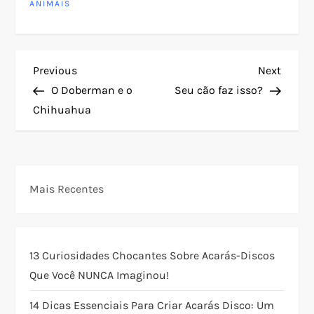
ANIMAIS
N
Previous
Next
Previous
Next
Post
Post
O Doberman e o
Seu cão faz isso?
a
Chihuahua
v
e
Mais Recentes
g
a
13 Curiosidades Chocantes Sobre Acarás-Discos
ç
Que Você NUNCA Imaginou!
ã
14 Dicas Essenciais Para Criar Acarás Disco: Um