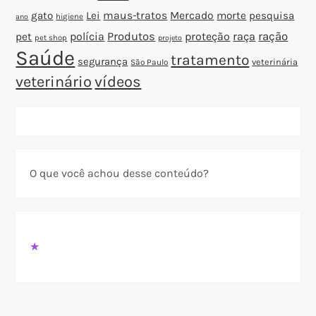
gato
Lei
maus-tratos
Mercado
morte
pesquisa
higiene
ano
polícia
Produtos
proteção
raça
ração
pet
pet shop
projeto
Saúde
tratamento
segurança
veterinária
São Paulo
veterinário
vídeos
O que você achou desse conteúdo?
★