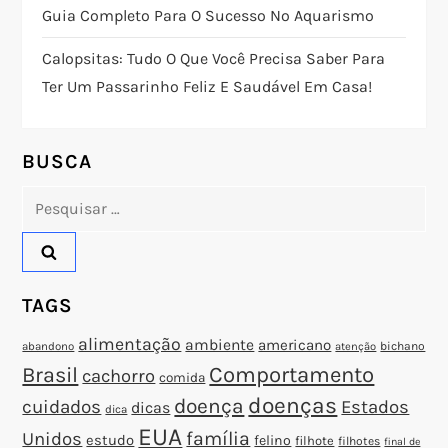
Guia Completo Para O Sucesso No Aquarismo
o
Calopsitas: Tudo O Que Você Precisa Saber Para
d
Ter Um Passarinho Feliz E Saudável Em Casa!
e
BUSCA
P
Pesquisar
o
por:
s
TAGS
t
alimentação
ambiente
americano
abandono
bichano
atenção
Brasil
Comportamento
cachorro
comida
doenças
doença
cuidados
Estados
dicas
dica
EUA
família
Unidos
estudo
felino
filhote
filhotes
final de