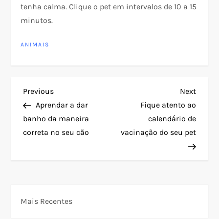
tenha calma. Clique o pet em intervalos de 10 a 15
minutos.
ANIMAIS
N
Previous
Next
Previous
Next
Post
Post
Aprendar a dar
Fique atento ao
a
banho da maneira
calendário de
correta no seu cão
vacinação do seu pet
v
e
g
Mais Recentes
a