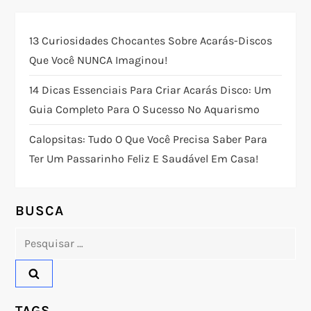
ç
13 Curiosidades Chocantes Sobre Acarás-Discos
ã
Que Você NUNCA Imaginou!
o
14 Dicas Essenciais Para Criar Acarás Disco: Um
Guia Completo Para O Sucesso No Aquarismo
d
Calopsitas: Tudo O Que Você Precisa Saber Para
e
Ter Um Passarinho Feliz E Saudável Em Casa!
P
o
BUSCA
Pesquisar
s
por:
t
TAGS