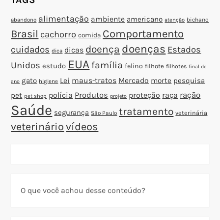
alimentação
ambiente
americano
abandono
bichano
atenção
Brasil
Comportamento
cachorro
comida
doenças
doença
cuidados
Estados
dicas
dica
EUA
família
Unidos
estudo
felino
filhote
filhotes
final de
gato
Lei
maus-tratos
Mercado
morte
pesquisa
higiene
ano
polícia
Produtos
proteção
raça
ração
pet
pet shop
projeto
Saúde
tratamento
segurança
veterinária
São Paulo
veterinário
vídeos
O que você achou desse conteúdo?