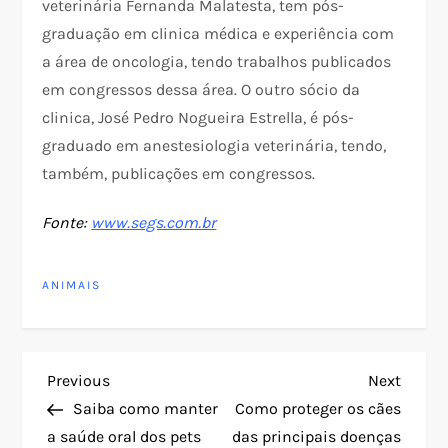
veterinária Fernanda Malatesta, tem pós-
graduação em clinica médica e experiência com
a área de oncologia, tendo trabalhos publicados
em congressos dessa área. O outro sócio da
clinica, José Pedro Nogueira Estrella, é pós-
graduado em anestesiologia veterinária, tendo,
também, publicações em congressos.
Fonte:
www.segs.com.br
ANIMAIS
N
Previous
Next
Previous
Next
Post
Post
Saiba como manter
Como proteger os cães
a
a saúde oral dos pets
das principais doenças