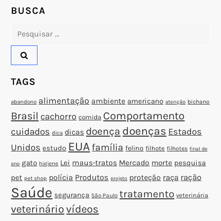
P
BUSCA
o
Pesquisar
por:
s
t
TAGS
alimentação
ambiente
americano
abandono
bichano
atenção
Brasil
Comportamento
cachorro
comida
doenças
doença
cuidados
Estados
dicas
dica
EUA
família
Unidos
estudo
felino
filhote
filhotes
final de
gato
Lei
maus-tratos
Mercado
morte
pesquisa
higiene
ano
polícia
Produtos
proteção
raça
ração
pet
pet shop
projeto
Saúde
tratamento
segurança
veterinária
São Paulo
veterinário
vídeos