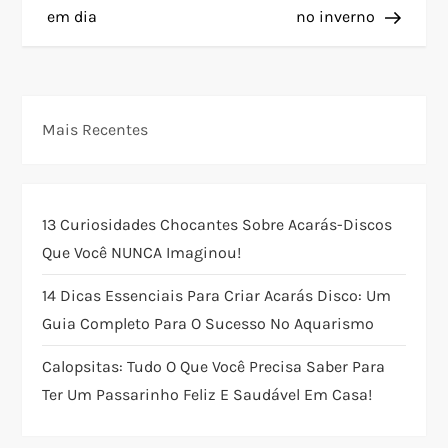
em dia
no inverno
v
e
g
Mais Recentes
a
ç
13 Curiosidades Chocantes Sobre Acarás-Discos
Que Você NUNCA Imaginou!
ã
14 Dicas Essenciais Para Criar Acarás Disco: Um
o
Guia Completo Para O Sucesso No Aquarismo
d
Calopsitas: Tudo O Que Você Precisa Saber Para
Ter Um Passarinho Feliz E Saudável Em Casa!
e