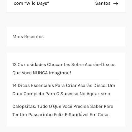
v
com “Wild Days”
Santos
e
g
Mais Recentes
a
ç
13 Curiosidades Chocantes Sobre Acarás-Discos
ã
Que Você NUNCA Imaginou!
o
14 Dicas Essenciais Para Criar Acarás Disco: Um
Guia Completo Para O Sucesso No Aquarismo
d
Calopsitas: Tudo O Que Você Precisa Saber Para
e
Ter Um Passarinho Feliz E Saudável Em Casa!
P