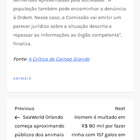
população também pode encaminhar a denúncia
à Ordem. Nesse caso, a Comissão vai emitir um
parecer jurídico sobre a situação descrita e
repassar as informações ao órgão competente”,
finaliza.
Fonte:
A Crítica de Campo Grande
ANIMAIS
N
Previous
Next
Previous
Next
Post
Post
SeaWorld Orlando
Homem é multado em
a
começa aproximando
R$ 80 mil por fazer
públicos dos animais
rinha com 157 galos em