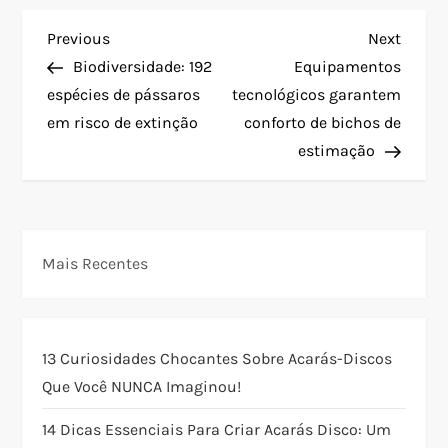
N
Previous
Next
Previous
Next
Post
Post
Biodiversidade: 192
Equipamentos
a
espécies de pássaros
tecnológicos garantem
em risco de extinção
conforto de bichos de
v
estimação
e
g
Mais Recentes
a
ç
13 Curiosidades Chocantes Sobre Acarás-Discos
ã
Que Você NUNCA Imaginou!
o
14 Dicas Essenciais Para Criar Acarás Disco: Um