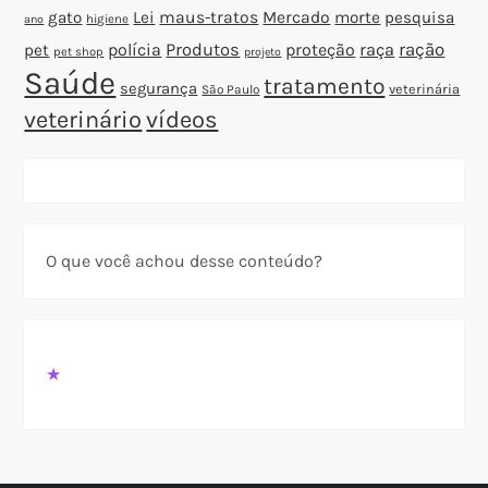
gato
Lei
maus-tratos
Mercado
morte
pesquisa
higiene
ano
polícia
Produtos
proteção
raça
ração
pet
pet shop
projeto
Saúde
tratamento
segurança
veterinária
São Paulo
veterinário
vídeos
O que você achou desse conteúdo?
★