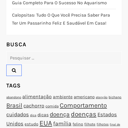
Guia Completo Para O Sucesso No Aquarismo
d
Calopsitas: Tudo O Que Você Precisa Saber Para
e
Ter Um Passarinho Feliz E Saudável Em Casa!
P
o
BUSCA
Pesquisar
s
por:
t
TAGS
alimentação
ambiente
americano
abandono
bichano
atenção
Brasil
Comportamento
cachorro
comida
doenças
doença
cuidados
Estados
dicas
dica
EUA
família
Unidos
estudo
felino
filhote
filhotes
final de