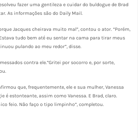
esolveu fazer uma gentileza e cuidar do buldogue de Brad
tar. As informações são do Daily Mail.
porque Jacques cheirava muito mal”, contou o ator. “Porém,
’. Estava tudo bem até eu sentar na cama para tirar meus
inuou pulando ao meu redor”, disse.
ssados contra ele.”Gritei por socorro e, por sorte,
ou.
afirmou que, frequentemente, ele e sua mulher, Vanessa
gie é estonteante, assim como Vanessa. E Brad, claro.
co feio. Não faço o tipo limpinho”, completou.