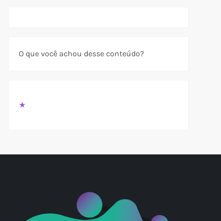
t
O que você achou desse conteúdo?
t
★