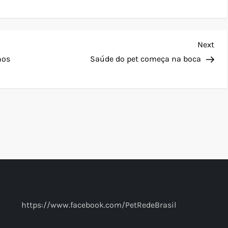
Nex
Next
Pos
hos
Saúde do pet começa na boca
https://www.facebook.com/PetRedeBrasil