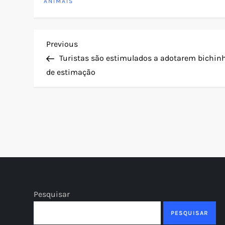
ANIMAIS
N
Previous
Previous
Post
Turistas são estimulados a adotarem bichin
a
de estimação
v
e
g
a
ç
Pesquisar
ã
PESQUISAR