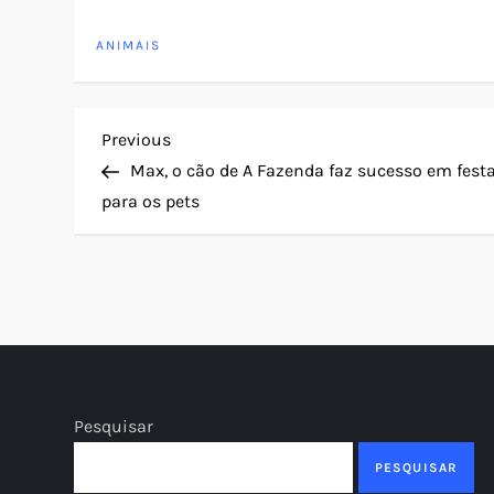
ANIMAIS
N
Previous
Previous
Post
Max, o cão de A Fazenda faz sucesso em fest
a
para os pets
v
e
g
a
Pesquisar
ç
PESQUISAR