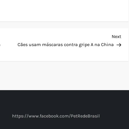
Nex
Next
Pos
a
Cães usam máscaras contra gripe A na China
https://www.facebook.com/PetRedeBrasil