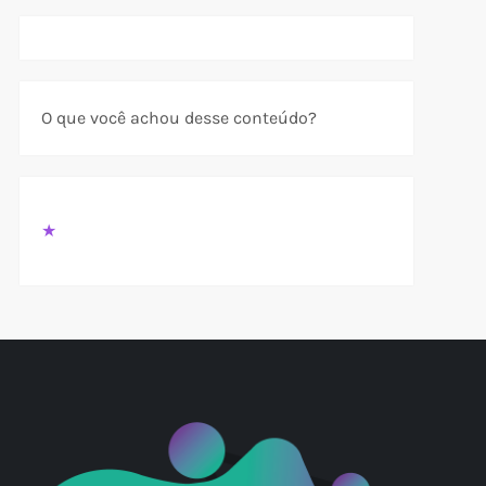
O que você achou desse conteúdo?
t
t
★