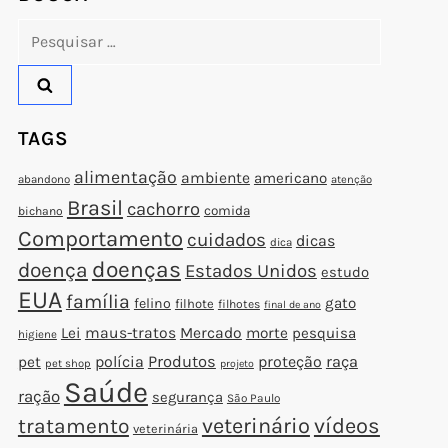
Pesquisar
por:
TAGS
alimentação
ambiente
americano
abandono
atenção
Brasil
cachorro
comida
bichano
Comportamento
cuidados
dicas
dica
doenças
doença
Estados Unidos
estudo
EUA
família
gato
felino
filhote
filhotes
final de ano
Lei
maus-tratos
Mercado
morte
pesquisa
higiene
polícia
Produtos
proteção
raça
pet
pet shop
projeto
Saúde
ração
segurança
São Paulo
veterinário
vídeos
tratamento
veterinária