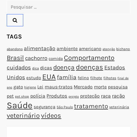
o
Pesquisar
por:
s
t
TAGS
alimentação
ambiente
americano
abandono
bichano
atenção
Brasil
Comportamento
cachorro
comida
doenças
doença
cuidados
Estados
dicas
dica
EUA
família
Unidos
estudo
felino
filhote
filhotes
final de
gato
Lei
maus-tratos
Mercado
morte
pesquisa
higiene
ano
polícia
Produtos
proteção
raça
ração
pet
pet shop
projeto
Saúde
tratamento
segurança
veterinária
São Paulo
veterinário
vídeos