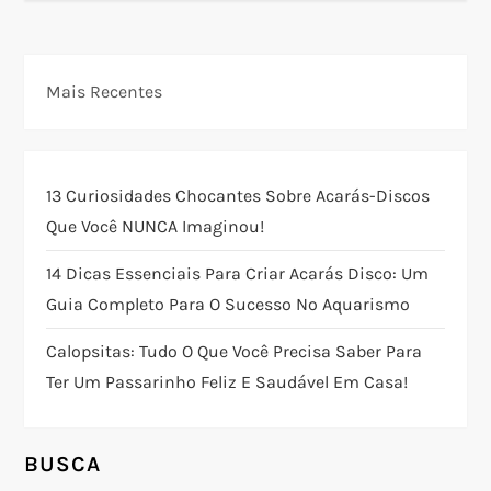
e
g
Mais Recentes
a
ç
13 Curiosidades Chocantes Sobre Acarás-Discos
Que Você NUNCA Imaginou!
ã
14 Dicas Essenciais Para Criar Acarás Disco: Um
o
Guia Completo Para O Sucesso No Aquarismo
d
Calopsitas: Tudo O Que Você Precisa Saber Para
Ter Um Passarinho Feliz E Saudável Em Casa!
e
P
BUSCA