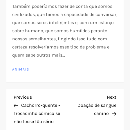
Também poderíamos fazer de conta que somos
civilizados, que temos a capacidade de conversar,
que somos seres inteligentes e, com um esforço
sobre humano, que somos humildes perante
nossos semelhantes, fingindo isso tudo com
certeza resolveríamos esse tipo de problema e
quem sabe outros mais…
ANIMAIS
N
Previous
Next
Previous
Next
Post
Post
Cachorro-quente –
Doação de sangue
a
Trocadinho cômico se
canino
não fosse tão sério
v