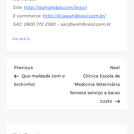
Site:
http://wahlglobal.com/brazil
E-commerce:
http://lojawahlbrasil.com.br/
SAC: 0800 772 2560 – sac@wahlbrasil.com.br
ANIMAIS
N
Previous
Next
Previous
Next
Post
Post
Que maldade com o
Clínica Escola de
a
bichinho!
Medicina Veterinária
fornece serviço a baixo
v
custo
e
g