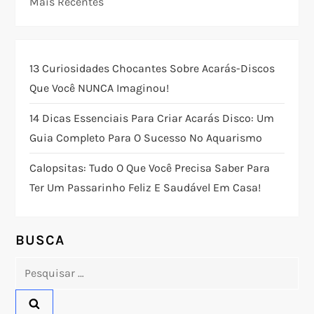
Mais Recentes
a
ç
13 Curiosidades Chocantes Sobre Acarás-Discos
ã
Que Você NUNCA Imaginou!
o
14 Dicas Essenciais Para Criar Acarás Disco: Um
Guia Completo Para O Sucesso No Aquarismo
d
Calopsitas: Tudo O Que Você Precisa Saber Para
e
Ter Um Passarinho Feliz E Saudável Em Casa!
P
o
BUSCA
Pesquisar
s
por:
t