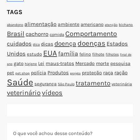
TAGS
alimentação
ambiente
americano
abandono
bichano
atenção
Brasil
Comportamento
cachorro
comida
doenças
doença
cuidados
Estados
dicas
dica
EUA
família
Unidos
estudo
felino
filhote
filhotes
final de
gato
Lei
maus-tratos
Mercado
morte
pesquisa
higiene
ano
polícia
Produtos
proteção
raça
ração
pet
pet shop
projeto
Saúde
tratamento
segurança
veterinária
São Paulo
veterinário
vídeos
O que você achou desse conteúdo?