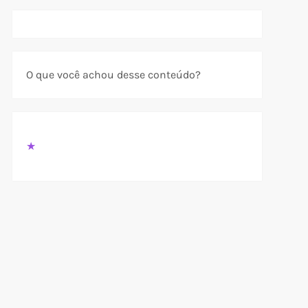
O que você achou desse conteúdo?
★
t
t