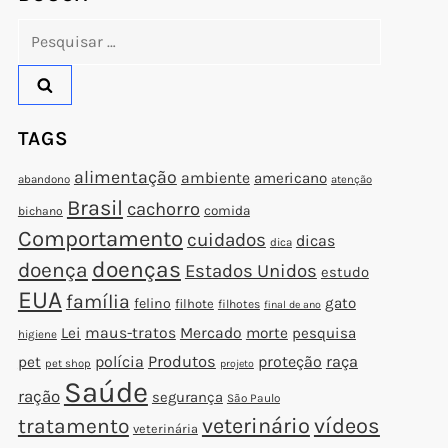
Pesquisar
por:
TAGS
alimentação
ambiente
americano
abandono
atenção
Brasil
cachorro
comida
bichano
Comportamento
cuidados
dicas
dica
doenças
doença
Estados Unidos
estudo
EUA
família
gato
felino
filhote
filhotes
final de ano
Lei
maus-tratos
Mercado
morte
pesquisa
higiene
polícia
Produtos
proteção
raça
pet
pet shop
projeto
Saúde
ração
segurança
São Paulo
veterinário
vídeos
tratamento
veterinária