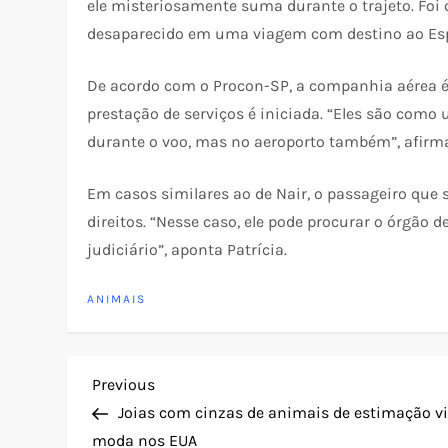
ele misteriosamente suma durante o trajeto. Foi 
desaparecido em uma viagem com destino ao Espí
De acordo com o Procon-SP, a companhia aérea é
prestação de serviços é iniciada. “Eles são com
durante o voo, mas no aeroporto também”, afirma 
Em casos similares ao de Nair, o passageiro que s
direitos. “Nesse caso, ele pode procurar o órgão 
judiciário”, aponta Patrícia.
ANIMAIS
N
Previous
Previous
Post
Joias com cinzas de animais de estimação v
a
moda nos EUA