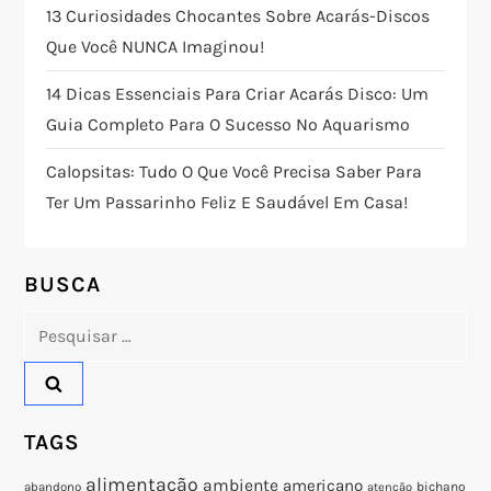
ç
13 Curiosidades Chocantes Sobre Acarás-Discos
Que Você NUNCA Imaginou!
ã
14 Dicas Essenciais Para Criar Acarás Disco: Um
o
Guia Completo Para O Sucesso No Aquarismo
d
Calopsitas: Tudo O Que Você Precisa Saber Para
Ter Um Passarinho Feliz E Saudável Em Casa!
e
P
BUSCA
o
Pesquisar
por:
s
t
TAGS
alimentação
ambiente
americano
abandono
bichano
atenção