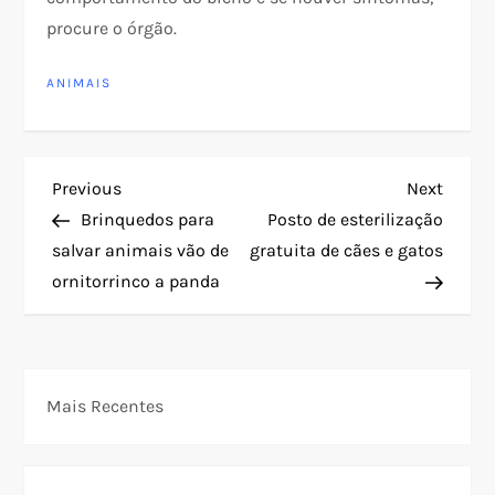
procure o órgão.
ANIMAIS
N
Previous
Next
Previous
Next
Post
Post
Brinquedos para
Posto de esterilização
a
salvar animais vão de
gratuita de cães e gatos
ornitorrinco a panda
v
e
g
Mais Recentes
a