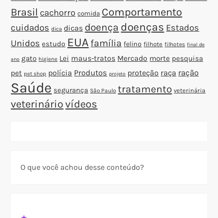
Brasil
Comportamento
cachorro
comida
doenças
doença
cuidados
Estados
dicas
dica
EUA
família
Unidos
estudo
felino
filhote
filhotes
final de
gato
Lei
maus-tratos
Mercado
morte
pesquisa
higiene
ano
polícia
Produtos
proteção
raça
ração
pet
pet shop
projeto
Saúde
tratamento
segurança
veterinária
São Paulo
veterinário
vídeos
O que você achou desse conteúdo?
★