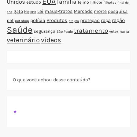
EUA
família
Unidos
estudo
felino
filhote
filhotes
final de
gato
Lei
maus-tratos
Mercado
morte
pesquisa
higiene
ano
polícia
Produtos
proteção
raça
ração
pet
pet shop
projeto
Saúde
tratamento
segurança
veterinária
São Paulo
veterinário
vídeos
O que você achou desse conteúdo?
★