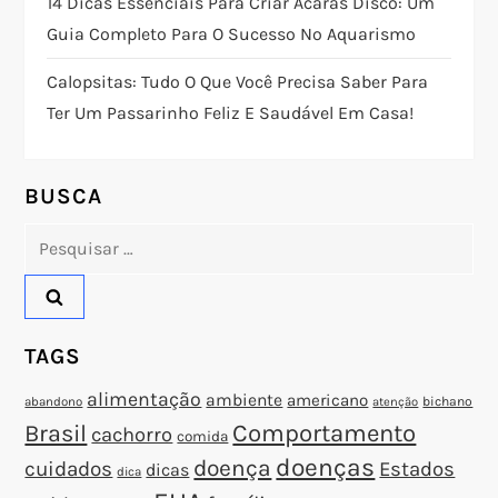
14 Dicas Essenciais Para Criar Acarás Disco: Um
Guia Completo Para O Sucesso No Aquarismo
d
Calopsitas: Tudo O Que Você Precisa Saber Para
e
Ter Um Passarinho Feliz E Saudável Em Casa!
P
o
BUSCA
Pesquisar
s
por:
t
TAGS
alimentação
ambiente
americano
abandono
bichano
atenção
Brasil
Comportamento
cachorro
comida
doenças
doença
cuidados
Estados
dicas
dica