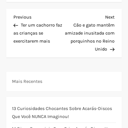
N
Previous
Next
Previous
Next
Post
Post
Ter um cachorro faz
Cão e gato mantêm
a
as crianças se
amizade inusitada com
exercitarem mais
porquinhos no Reino
v
Unido
e
g
Mais Recentes
a
ç
13 Curiosidades Chocantes Sobre Acarás-Discos
ã
Que Você NUNCA Imaginou!
o