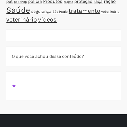
polícia
Produtos
proteção
raça
ração
pet
pet shop
projeto
Saúde
tratamento
segurança
veterinária
São Paulo
veterinário
vídeos
O que você achou desse conteúdo?
★