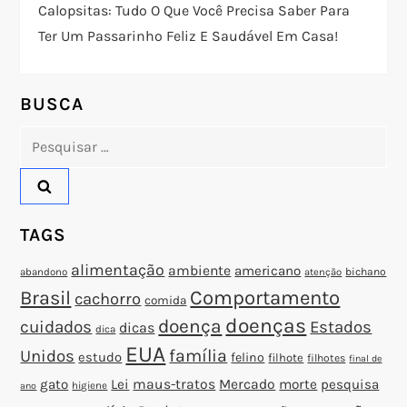
Calopsitas: Tudo O Que Você Precisa Saber Para
e
Ter Um Passarinho Feliz E Saudável Em Casa!
P
o
BUSCA
Pesquisar
s
por:
t
TAGS
alimentação
ambiente
americano
abandono
bichano
atenção
Brasil
Comportamento
cachorro
comida
doenças
doença
cuidados
Estados
dicas
dica
EUA
família
Unidos
estudo
felino
filhote
filhotes
final de
gato
Lei
maus-tratos
Mercado
morte
pesquisa
higiene
ano