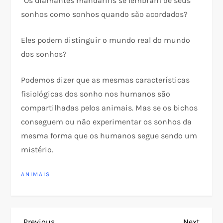
“Os diamantes mandarins se lembram de seus
sonhos como sonhos quando são acordados?
Eles podem distinguir o mundo real do mundo
dos sonhos?
Podemos dizer que as mesmas características
fisiológicas dos sonho nos humanos são
compartilhadas pelos animais. Mas se os bichos
conseguem ou não experimentar os sonhos da
mesma forma que os humanos segue sendo um
mistério.
ANIMAIS
Previous
Next
Previous
Next