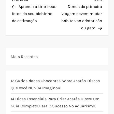
N
Post
Post
Aprenda a tirar boas
Donos de primeira
a
fotos do seu bichinho
viagem devem mudar
de estimação
hábitos ao adotar cão
v
ou gato
e
g
Mais Recentes
a
ç
13 Curiosidades Chocantes Sobre Acarás-Discos
ã
Que Você NUNCA Imaginou!
o
14 Dicas Essenciais Para Criar Acarás Disco: Um
Guia Completo Para O Sucesso No Aquarismo
d