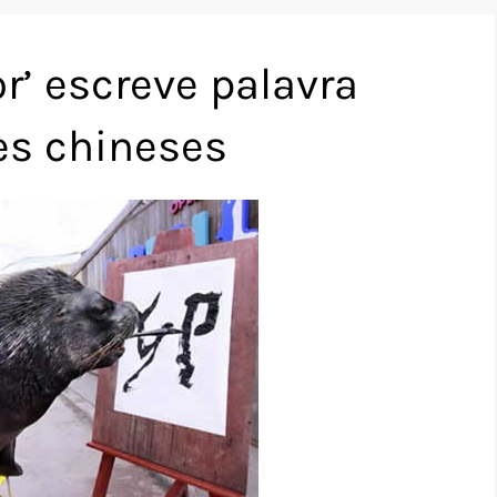
r’ escreve palavra
es chineses