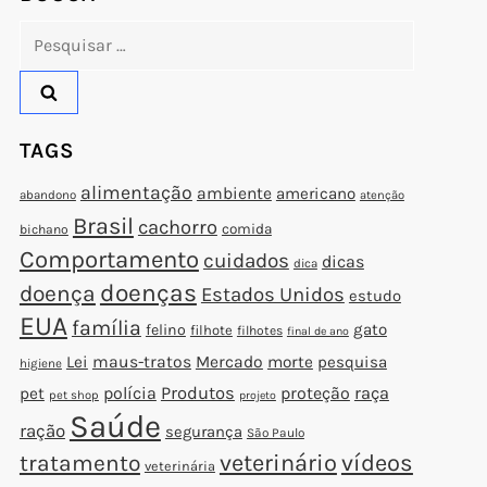
Pesquisar
por:
TAGS
alimentação
ambiente
americano
abandono
atenção
Brasil
cachorro
comida
bichano
Comportamento
cuidados
dicas
dica
doenças
doença
Estados Unidos
estudo
EUA
família
gato
felino
filhote
filhotes
final de ano
t
Lei
maus-tratos
Mercado
morte
pesquisa
higiene
t
polícia
Produtos
proteção
raça
pet
pet shop
projeto
Saúde
ração
segurança
São Paulo
veterinário
vídeos
tratamento
veterinária