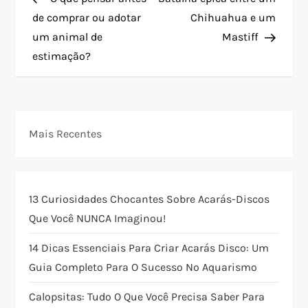
a
de comprar ou adotar
Chihuahua e um
um animal de
Mastiff
v
estimação?
e
g
Mais Recentes
a
ç
13 Curiosidades Chocantes Sobre Acarás-Discos
ã
Que Você NUNCA Imaginou!
o
14 Dicas Essenciais Para Criar Acarás Disco: Um
Guia Completo Para O Sucesso No Aquarismo
d
Calopsitas: Tudo O Que Você Precisa Saber Para