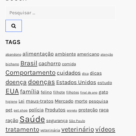
Pesquisar
por:
TAGS
alimentação
ambiente
americano
abandono
atenção
Brasil
cachorro
comida
bichano
Comportamento
cuidados
dicas
dica
doenças
doença
Estados Unidos
estudo
EUA
família
gato
felino
filhote
filhotes
final de ano
Lei
maus-tratos
Mercado
morte
pesquisa
higiene
polícia
Produtos
proteção
raça
pet
pet shop
projeto
Saúde
ração
segurança
São Paulo
veterinário
vídeos
tratamento
veterinária