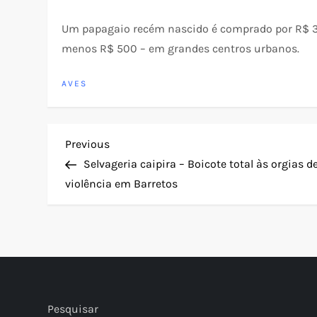
Um papagaio recém nascido é comprado por R$ 30
menos R$ 500 – em grandes centros urbanos.
AVES
N
Previous
Previous
Post
Selvageria caipira – Boicote total às orgias d
a
violência em Barretos
v
e
g
Pesquisar
a