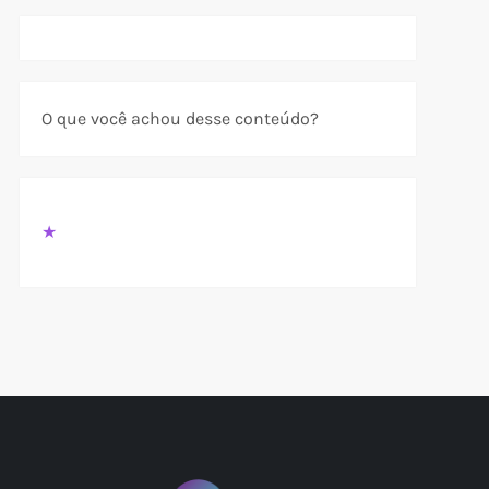
O que você achou desse conteúdo?
t
★
t