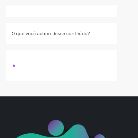
t
t
O que você achou desse conteúdo?
★