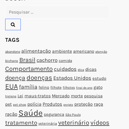
Pesquisar
por:
TAGS
alimentação
ambiente
americano
abandono
atenção
Brasil
cachorro
comida
bichano
Comportamento
cuidados
dicas
dica
doenças
doença
Estados Unidos
estudo
EUA
família
gato
felino
filhote
filhotes
final de ano
Lei
maus-tratos
Mercado
morte
pesquisa
higiene
polícia
Produtos
proteção
raça
pet
pet shop
projeto
Saúde
ração
segurança
São Paulo
veterinário
vídeos
tratamento
veterinária