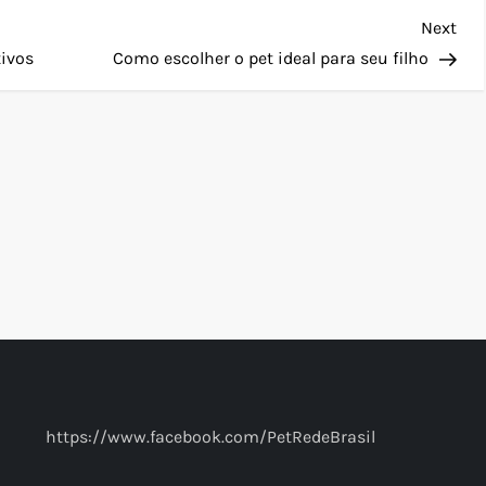
Nex
Next
Pos
ivos
Como escolher o pet ideal para seu filho
https://www.facebook.com/PetRedeBrasil