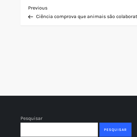
N
Previous
Previous
Post
Ciência comprova que animais são colaborat
a
v
e
g
a
ç
ã
Pesquisar
o
PESQUISAR