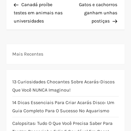
Post
Post
Canadá proíbe
Gatos e cachorros
a
testes em animais nas
ganham unhas
universidades
postiças
v
e
g
Mais Recentes
a
ç
13 Curiosidades Chocantes Sobre Acarás-Discos
Que Você NUNCA Imaginou!
ã
14 Dicas Essenciais Para Criar Acarás Disco: Um
o
Guia Completo Para O Sucesso No Aquarismo
d
Calopsitas: Tudo O Que Você Precisa Saber Para