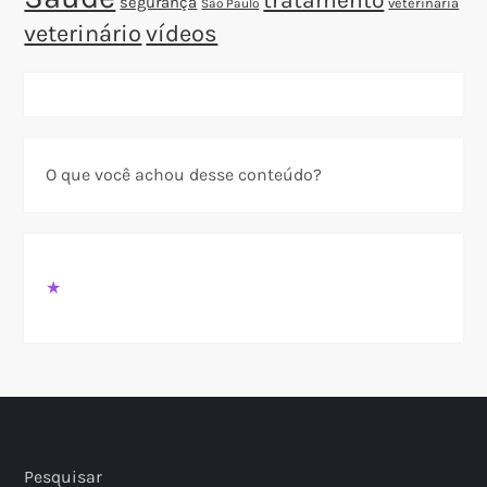
tratamento
segurança
veterinária
São Paulo
veterinário
vídeos
O que você achou desse conteúdo?
★
Pesquisar