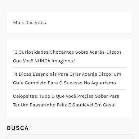
v
e
Mais Recentes
g
a
13 Curiosidades Chocantes Sobre Acarás-Discos
ç
Que Você NUNCA Imaginou!
ã
14 Dicas Essenciais Para Criar Acarás Disco: Um
Guia Completo Para O Sucesso No Aquarismo
o
Calopsitas: Tudo O Que Você Precisa Saber Para
d
Ter Um Passarinho Feliz E Saudável Em Casa!
e
BUSCA
P