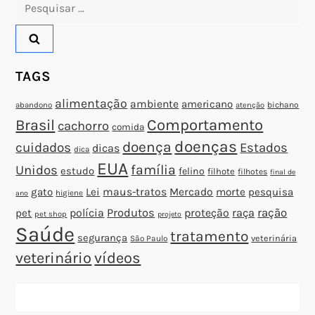
Pesquisar
o
por:
s
TAGS
t
alimentação
ambiente
americano
abandono
bichano
atenção
Brasil
Comportamento
cachorro
comida
doenças
doença
cuidados
Estados
dicas
dica
EUA
família
Unidos
estudo
felino
filhote
filhotes
final de
gato
Lei
maus-tratos
Mercado
morte
pesquisa
higiene
ano
polícia
Produtos
proteção
raça
ração
pet
pet shop
projeto
Saúde
tratamento
segurança
veterinária
São Paulo
veterinário
vídeos