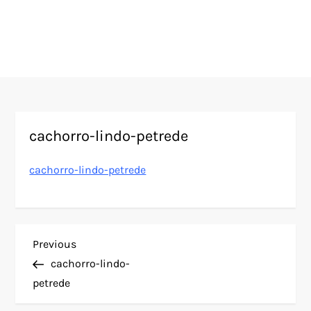
cachorro-lindo-petrede
cachorro-lindo-petrede
N
Previous
Previous
Post
cachorro-lindo-
a
petrede