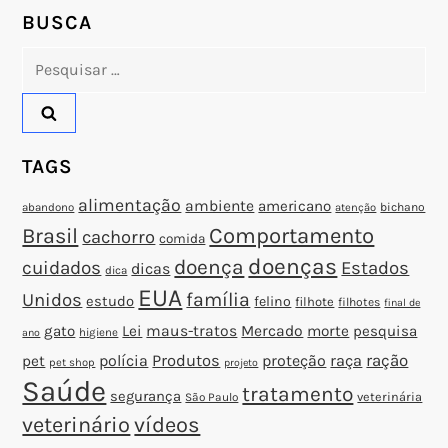
P
BUSCA
o
Pesquisar
por:
s
t
TAGS
alimentação
ambiente
americano
abandono
bichano
atenção
Brasil
Comportamento
cachorro
comida
doenças
doença
cuidados
Estados
dicas
dica
EUA
família
Unidos
estudo
felino
filhote
filhotes
final de
gato
Lei
maus-tratos
Mercado
morte
pesquisa
higiene
ano
polícia
Produtos
proteção
raça
ração
pet
pet shop
projeto
Saúde
tratamento
segurança
veterinária
São Paulo
veterinário
vídeos