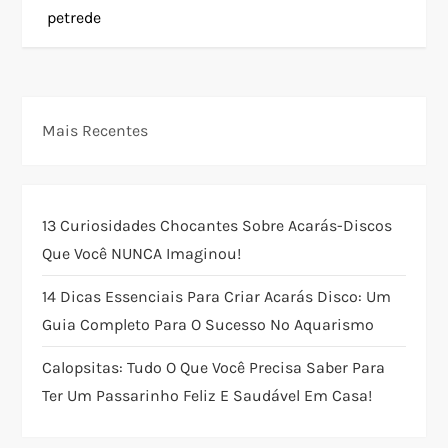
petrede
v
e
g
Mais Recentes
a
ç
13 Curiosidades Chocantes Sobre Acarás-Discos
Que Você NUNCA Imaginou!
ã
14 Dicas Essenciais Para Criar Acarás Disco: Um
o
Guia Completo Para O Sucesso No Aquarismo
d
Calopsitas: Tudo O Que Você Precisa Saber Para
Ter Um Passarinho Feliz E Saudável Em Casa!
e