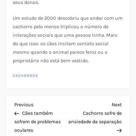
seus donos.
Um estudo de 2000 descobriu que andar com um
cachorro pelo menos triplicou o número de
interações sociais que uma pessoa tinha. Mais
do que isso: os cães incitam contato social
mesmo quando o animal parece feroz ou o
proprietário não está bem vestido.
CACHORROS
N
Previous
Next
Previous
Next
Post
Post
Cães também
Cachorro sofre de
a
sofrem de problemas
ansiedade da separação
oculares
v