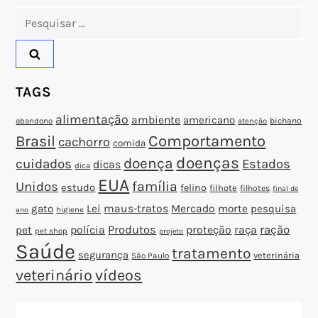
o
Pesquisar
por:
s
t
TAGS
alimentação
ambiente
americano
abandono
bichano
atenção
Brasil
Comportamento
cachorro
comida
doenças
doença
cuidados
Estados
dicas
dica
EUA
família
Unidos
estudo
felino
filhote
filhotes
final de
gato
Lei
maus-tratos
Mercado
morte
pesquisa
higiene
ano
polícia
Produtos
proteção
raça
ração
pet
pet shop
projeto
Saúde
tratamento
segurança
veterinária
São Paulo
veterinário
vídeos