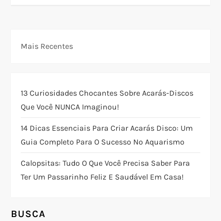
e
g
Mais Recentes
a
ç
13 Curiosidades Chocantes Sobre Acarás-Discos
Que Você NUNCA Imaginou!
ã
14 Dicas Essenciais Para Criar Acarás Disco: Um
o
Guia Completo Para O Sucesso No Aquarismo
d
Calopsitas: Tudo O Que Você Precisa Saber Para
Ter Um Passarinho Feliz E Saudável Em Casa!
e
P
BUSCA