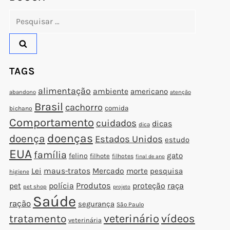
Pesquisar
por:
TAGS
alimentação
ambiente
americano
abandono
atenção
Brasil
cachorro
comida
bichano
Comportamento
cuidados
dicas
dica
doenças
doença
Estados Unidos
estudo
EUA
família
gato
felino
filhote
filhotes
final de ano
Lei
maus-tratos
Mercado
morte
pesquisa
higiene
polícia
Produtos
proteção
raça
pet
pet shop
projeto
Saúde
ração
segurança
São Paulo
veterinário
vídeos
tratamento
veterinária