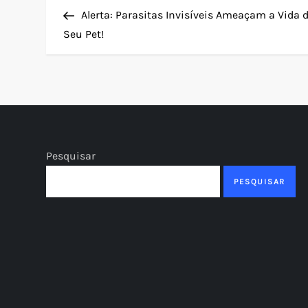
N
Post
Alerta: Parasitas Invisíveis Ameaçam a Vida 
a
Seu Pet!
v
e
g
Pesquisar
a
PESQUISAR
ç
ã
o
d