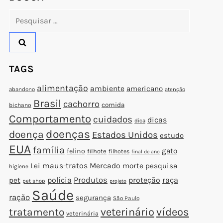
Pesquisar
por:
TAGS
alimentação
ambiente
americano
abandono
atenção
Brasil
cachorro
comida
bichano
Comportamento
cuidados
dicas
dica
doenças
doença
Estados Unidos
estudo
EUA
família
gato
felino
filhote
filhotes
final de ano
Lei
maus-tratos
Mercado
morte
pesquisa
higiene
polícia
Produtos
proteção
raça
pet
pet shop
projeto
Saúde
ração
segurança
São Paulo
veterinário
vídeos
tratamento
veterinária