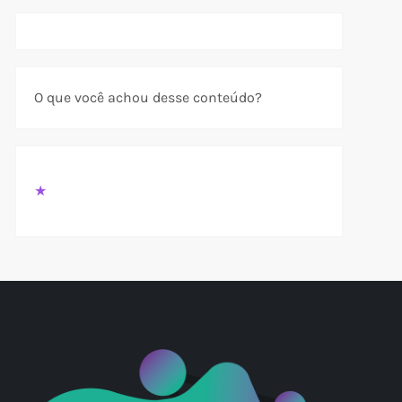
O que você achou desse conteúdo?
t
t
★