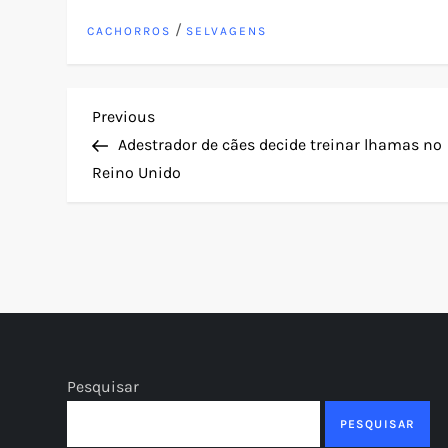
/
CACHORROS
SELVAGENS
N
Previous
Previous
Post
Adestrador de cães decide treinar lhamas no
a
Reino Unido
v
e
g
a
Pesquisar
ç
PESQUISAR