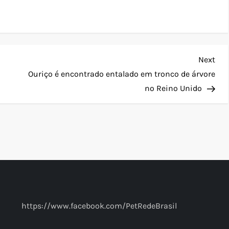
Nex
Next
Pos
Ouriço é encontrado entalado em tronco de árvore
no Reino Unido
https://www.facebook.com/PetRedeBrasil