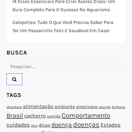
14 Dicas Essenciais Para Criar Acarás Disco: Um
Guia Completo Para O Sucesso No Aquarismo
d
Calopsitas: Tudo O Que Você Precisa Saber Para
e
Ter Um Passarinho Feliz E Saudável Em Casa!
P
o
BUSCA
Pesquisar
s
por:
t
TAGS
alimentação
ambiente
americano
abandono
bichano
atenção
Brasil
Comportamento
cachorro
comida
doenças
doença
cuidados
Estados
dicas
dica