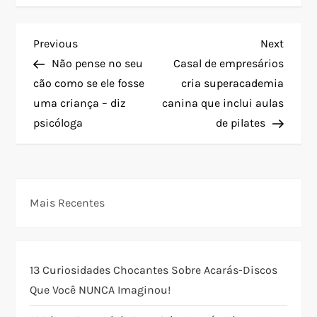
N
Previous
Next
Previous
Next
Post
Post
Não pense no seu
Casal de empresários
a
cão como se ele fosse
cria superacademia
uma criança – diz
canina que inclui aulas
v
psicóloga
de pilates
e
g
Mais Recentes
a
ç
13 Curiosidades Chocantes Sobre Acarás-Discos
ã
Que Você NUNCA Imaginou!
o