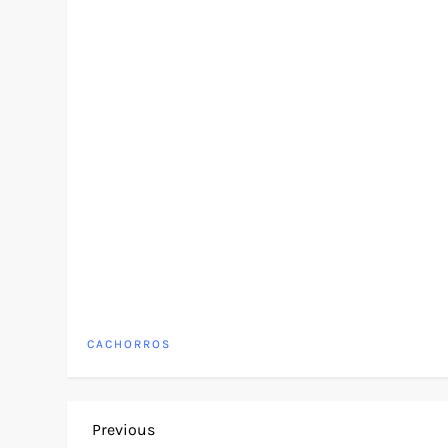
CACHORROS
N
Previous
Previous