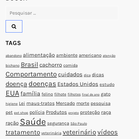
Pesquisar
por:
TAGS
alimentação
ambiente
americano
abandono
atenção
Brasil
cachorro
comida
bichano
Comportamento
cuidados
dicas
dica
doenças
doença
Estados Unidos
estudo
EUA
família
gato
felino
filhote
filhotes
final de ano
Lei
maus-tratos
Mercado
morte
pesquisa
higiene
polícia
Produtos
proteção
raça
pet
pet shop
projeto
Saúde
ração
segurança
São Paulo
veterinário
vídeos
tratamento
t
veterinária