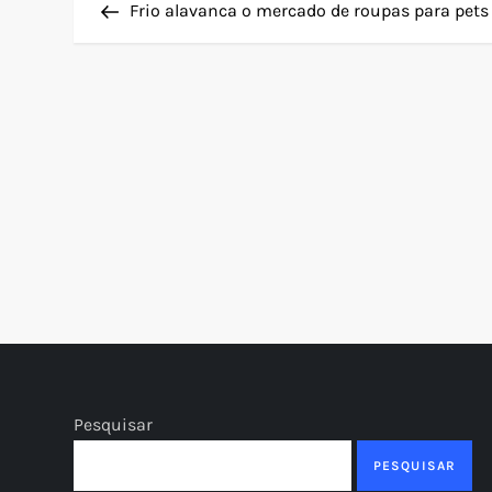
Post
Frio alavanca o mercado de roupas para pets
a
v
e
g
a
ç
ã
o
Pesquisar
d
PESQUISAR