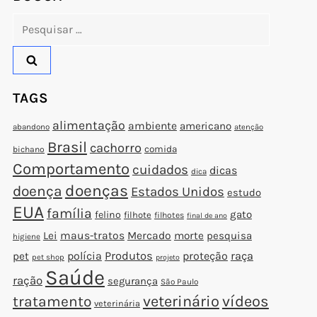
Pesquisar
por:
TAGS
alimentação
ambiente
americano
t
abandono
atenção
Brasil
cachorro
t
comida
bichano
Comportamento
cuidados
dicas
dica
doenças
doença
Estados Unidos
estudo
EUA
família
gato
felino
filhote
filhotes
final de ano
Lei
maus-tratos
Mercado
morte
pesquisa
higiene
polícia
Produtos
proteção
raça
pet
pet shop
projeto
Saúde
ração
segurança
São Paulo
veterinário
vídeos
tratamento
veterinária