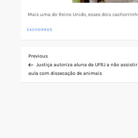
Mais uma do Reino Unido, esses dois cachorrinh
CACHORROS
N
Previous
Previous
Post
Justiça autoriza aluna da UFRJ a não assistir
a
aula com dissecação de animais
v
e
g
a