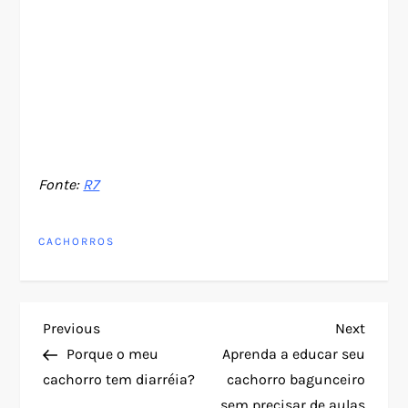
Fonte:
R7
CACHORROS
N
Previous
Next
Previous
Next
Post
Post
Porque o meu
Aprenda a educar seu
a
cachorro tem diarréia?
cachorro bagunceiro
sem precisar de aulas