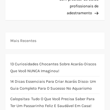
v
profissionais de
e
adestramento
g
a
Mais Recentes
ç
ã
13 Curiosidades Chocantes Sobre Acarás-Discos
o
Que Você NUNCA Imaginou!
14 Dicas Essenciais Para Criar Acarás Disco: Um
d
Guia Completo Para O Sucesso No Aquarismo
e
Calopsitas: Tudo O Que Você Precisa Saber Para
P
Ter Um Passarinho Feliz E Saudável Em Casa!