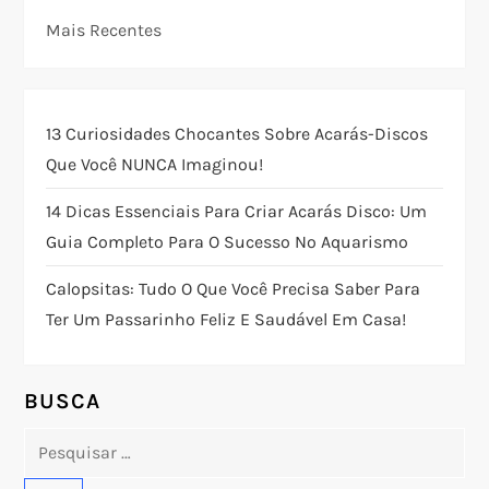
a
Mais Recentes
ç
ã
13 Curiosidades Chocantes Sobre Acarás-Discos
o
Que Você NUNCA Imaginou!
14 Dicas Essenciais Para Criar Acarás Disco: Um
d
Guia Completo Para O Sucesso No Aquarismo
e
Calopsitas: Tudo O Que Você Precisa Saber Para
P
Ter Um Passarinho Feliz E Saudável Em Casa!
o
BUSCA
s
Pesquisar
t
por: