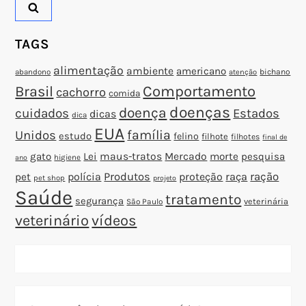
TAGS
alimentação
ambiente
americano
abandono
bichano
atenção
Brasil
Comportamento
cachorro
comida
doenças
doença
cuidados
Estados
dicas
dica
EUA
família
Unidos
estudo
felino
filhote
filhotes
final de
gato
Lei
maus-tratos
Mercado
morte
pesquisa
higiene
ano
polícia
Produtos
proteção
raça
ração
pet
pet shop
projeto
Saúde
tratamento
segurança
veterinária
São Paulo
veterinário
vídeos