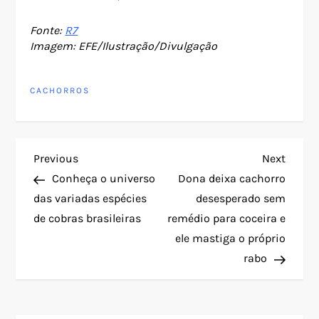
Fonte:
R7
Imagem: EFE/Ilustração/Divulgação
CACHORROS
N
Previous
Next
Previous
Next
Post
Post
Conheça o universo
Dona deixa cachorro
a
das variadas espécies
desesperado sem
de cobras brasileiras
remédio para coceira e
v
ele mastiga o próprio
e
rabo
g