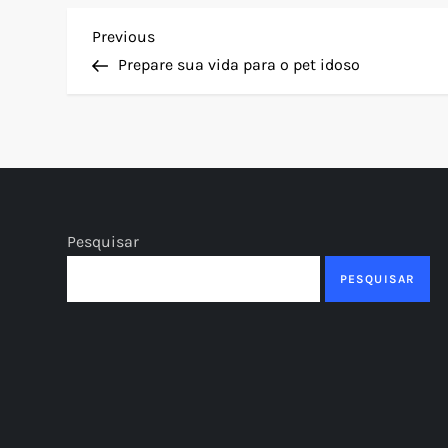
N
Previous
Previous
Post
Prepare sua vida para o pet idoso
a
v
e
g
Pesquisar
a
PESQUISAR
ç
ã
o