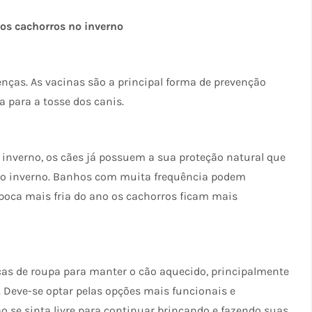
os cachorros no inverno
nças. As vacinas são a principal forma de prevenção
a para a tosse dos canis.
nverno, os cães já possuem a sua proteção natural que
te o inverno. Banhos com muita frequência podem
época mais fria do ano os cachorros ficam mais
ças de roupa para manter o cão aquecido, principalmente
. Deve-se optar pelas opções mais funcionais e
ão se sinta livre para continuar brincando e fazendo suas