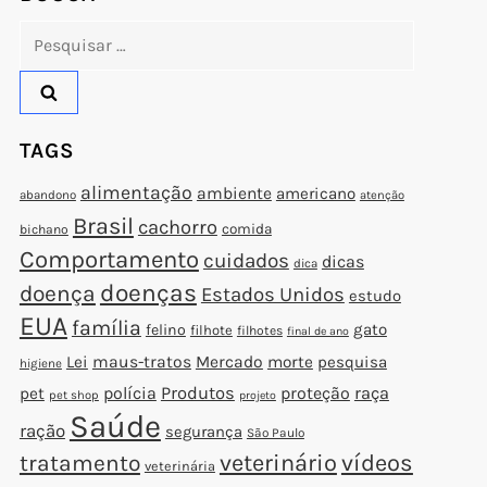
Pesquisar
por:
TAGS
alimentação
ambiente
americano
abandono
atenção
Brasil
cachorro
comida
bichano
Comportamento
cuidados
dicas
dica
doenças
doença
Estados Unidos
estudo
EUA
família
gato
felino
filhote
filhotes
final de ano
Lei
maus-tratos
Mercado
morte
pesquisa
higiene
polícia
Produtos
proteção
raça
pet
pet shop
projeto
Saúde
ração
segurança
São Paulo
veterinário
vídeos
tratamento
veterinária