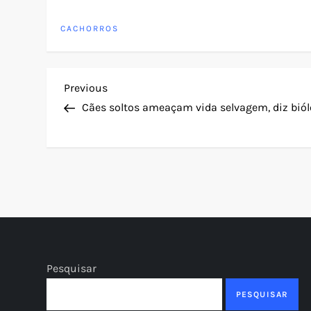
CACHORROS
N
Previous
Previous
Post
Cães soltos ameaçam vida selvagem, diz bió
a
v
e
g
a
Pesquisar
ç
PESQUISAR