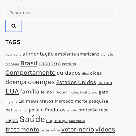
Pesquisar
por:
TAGS
alimentação
ambiente
americano
abandono
atenção
Brasil
cachorro
comida
bichano
Comportamento
cuidados
dicas
dica
doenças
doença
Estados Unidos
estudo
EUA
família
gato
felino
filhote
filhotes
final de ano
Lei
maus-tratos
Mercado
morte
pesquisa
higiene
polícia
Produtos
proteção
raça
pet
pet shop
projeto
Saúde
ração
segurança
São Paulo
veterinário
vídeos
tratamento
veterinária