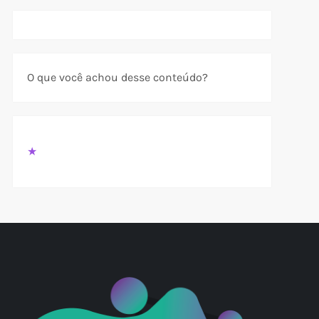
O que você achou desse conteúdo?
t
t
★