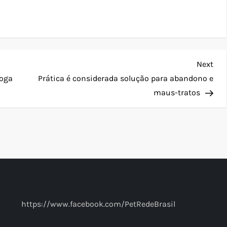
Nex
Next
Pos
loga
Prática é considerada solução para abandono e
maus-tratos
https://www.facebook.com/PetRedeBrasil