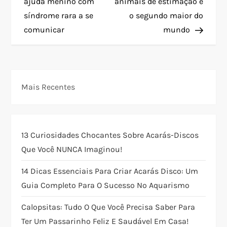
a
ajuda menino com
animais de estimação é
síndrome rara a se
o segundo maior do
v
comunicar
mundo
e
g
Mais Recentes
a
ç
13 Curiosidades Chocantes Sobre Acarás-Discos
ã
Que Você NUNCA Imaginou!
o
14 Dicas Essenciais Para Criar Acarás Disco: Um
Guia Completo Para O Sucesso No Aquarismo
d
Calopsitas: Tudo O Que Você Precisa Saber Para
e
Ter Um Passarinho Feliz E Saudável Em Casa!