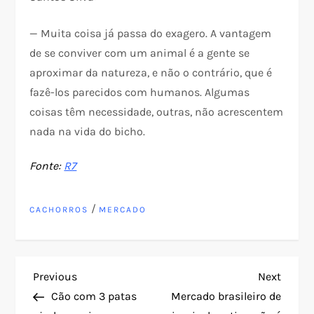
— Muita coisa já passa do exagero. A vantagem
de se conviver com um animal é a gente se
aproximar da natureza, e não o contrário, que é
fazê-los parecidos com humanos. Algumas
coisas têm necessidade, outras, não acrescentem
nada na vida do bicho.
Fonte:
R7
/
CACHORROS
MERCADO
N
Previous
Next
Previous
Next
Post
Post
Cão com 3 patas
Mercado brasileiro de