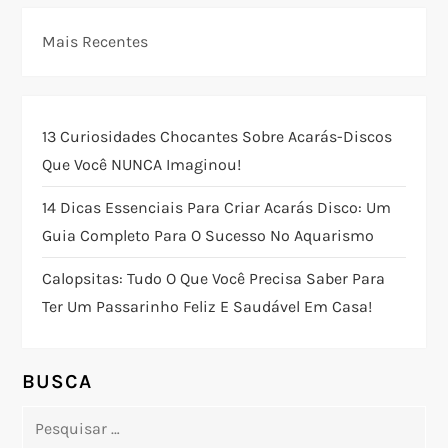
g
Mais Recentes
a
ç
13 Curiosidades Chocantes Sobre Acarás-Discos
Que Você NUNCA Imaginou!
ã
14 Dicas Essenciais Para Criar Acarás Disco: Um
o
Guia Completo Para O Sucesso No Aquarismo
d
Calopsitas: Tudo O Que Você Precisa Saber Para
Ter Um Passarinho Feliz E Saudável Em Casa!
e
P
BUSCA
o
Pesquisar
por: