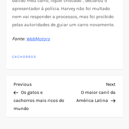
batido meu carro, fiquei chocado”, declarou o
apresentador à polícia. Harvey não foi multado
nem vai responder a processos, mas foi proibido
pelas autoridades de guiar um carro novamente.
Fonte:
WebMotors
CACHORROS
N
Previous
Next
Previous
Next
Post
Post
Os gatos e
O maior canil da
a
cachorros mais ricos do
América Latina
mundo
v
e