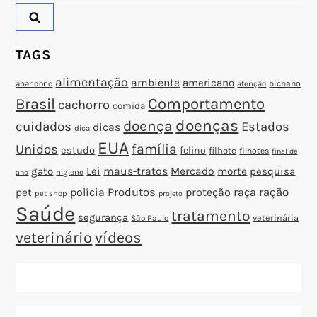
s
t
TAGS
alimentação
ambiente
americano
abandono
bichano
atenção
Brasil
Comportamento
cachorro
comida
doenças
doença
cuidados
Estados
dicas
dica
EUA
família
Unidos
estudo
felino
filhote
filhotes
final de
gato
Lei
maus-tratos
Mercado
morte
pesquisa
higiene
ano
polícia
Produtos
proteção
raça
ração
pet
pet shop
projeto
Saúde
tratamento
segurança
veterinária
São Paulo
veterinário
vídeos