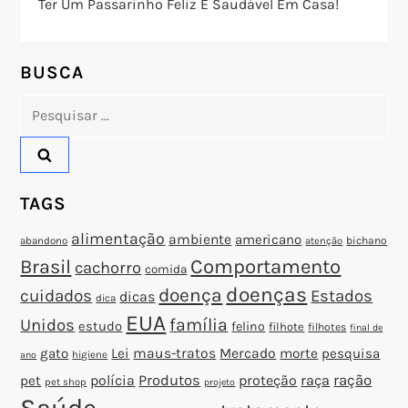
Ter Um Passarinho Feliz E Saudável Em Casa!
P
o
BUSCA
Pesquisar
s
por:
t
TAGS
alimentação
ambiente
americano
abandono
bichano
atenção
Brasil
Comportamento
cachorro
comida
doenças
doença
cuidados
Estados
dicas
dica
EUA
família
Unidos
estudo
felino
filhote
filhotes
final de
gato
Lei
maus-tratos
Mercado
morte
pesquisa
higiene
ano
polícia
Produtos
proteção
raça
ração
pet
pet shop
projeto