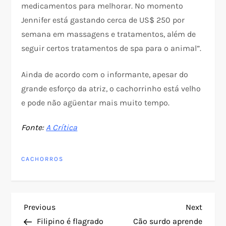
medicamentos para melhorar. No momento
Jennifer está gastando cerca de US$ 250 por
semana em massagens e tratamentos, além de
seguir certos tratamentos de spa para o animal”.
Ainda de acordo com o informante, apesar do
grande esforço da atriz, o cachorrinho está velho
e pode não agüentar mais muito tempo.
Fonte:
A Crítica
CACHORROS
N
Previous
Next
Previous
Next
Post
Post
Filipino é flagrado
Cão surdo aprende