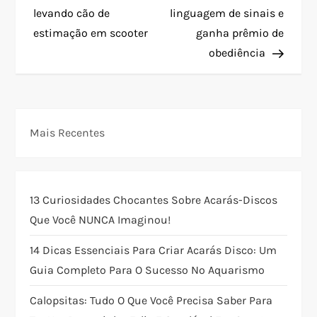
a
levando cão de
linguagem de sinais e
estimação em scooter
ganha prêmio de
v
obediência
e
g
Mais Recentes
a
ç
13 Curiosidades Chocantes Sobre Acarás-Discos
ã
Que Você NUNCA Imaginou!
o
14 Dicas Essenciais Para Criar Acarás Disco: Um
Guia Completo Para O Sucesso No Aquarismo
d
Calopsitas: Tudo O Que Você Precisa Saber Para
e