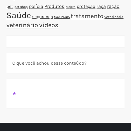
polícia
Produtos
proteção
raça
ração
pet
pet shop
projeto
Saúde
tratamento
segurança
veterinária
São Paulo
veterinário
vídeos
O que você achou desse conteúdo?
★