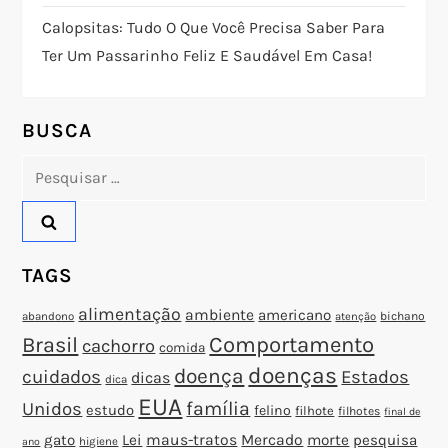
e
Calopsitas: Tudo O Que Você Precisa Saber Para
P
Ter Um Passarinho Feliz E Saudável Em Casa!
o
BUSCA
s
Pesquisar
t
por:
TAGS
alimentação
ambiente
americano
abandono
bichano
atenção
Brasil
Comportamento
cachorro
comida
doenças
doença
cuidados
Estados
dicas
dica
EUA
família
Unidos
estudo
felino
filhote
filhotes
final de
gato
Lei
maus-tratos
Mercado
morte
pesquisa
higiene
ano