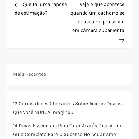
Post
Post
Que tal uma raposa
Veja o que acontece
a
de estimação?
quando um cachorro se
chacoalha pra secar,
v
em câmera super lenta
e
g
a
Mais Recentes
ç
ã
13 Curiosidades Chocantes Sobre Acarás-Discos
o
Que Você NUNCA Imaginou!
14 Dicas Essenciais Para Criar Acarás Disco: Um
d
Guia Completo Para O Sucesso No Aquarismo