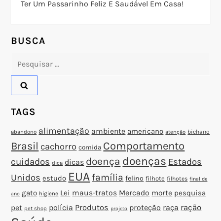
Ter Um Passarinho Feliz E Saudável Em Casa!
e
P
BUSCA
o
Pesquisar
por:
s
t
TAGS
alimentação
ambiente
americano
abandono
bichano
atenção
Brasil
Comportamento
cachorro
comida
doenças
doença
cuidados
Estados
dicas
dica
EUA
família
Unidos
estudo
felino
filhote
filhotes
final de
gato
Lei
maus-tratos
Mercado
morte
pesquisa
higiene
ano
polícia
Produtos
proteção
raça
ração
pet
pet shop
projeto