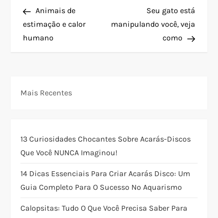
N
Post
Post
Animais de
Seu gato está
a
estimação e calor
manipulando você, veja
humano
como
v
e
g
Mais Recentes
a
ç
13 Curiosidades Chocantes Sobre Acarás-Discos
Que Você NUNCA Imaginou!
ã
14 Dicas Essenciais Para Criar Acarás Disco: Um
o
Guia Completo Para O Sucesso No Aquarismo
d
Calopsitas: Tudo O Que Você Precisa Saber Para