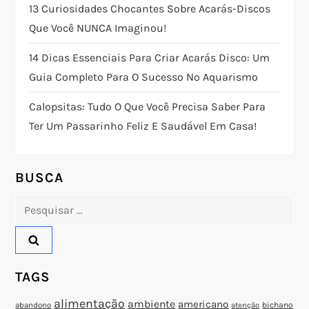
ç
13 Curiosidades Chocantes Sobre Acarás-Discos
Que Você NUNCA Imaginou!
ã
14 Dicas Essenciais Para Criar Acarás Disco: Um
o
Guia Completo Para O Sucesso No Aquarismo
d
Calopsitas: Tudo O Que Você Precisa Saber Para
Ter Um Passarinho Feliz E Saudável Em Casa!
e
P
BUSCA
o
Pesquisar
por:
s
t
TAGS
alimentação
ambiente
americano
abandono
bichano
atenção