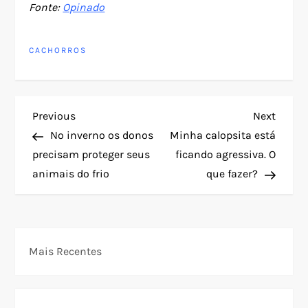
Fonte:
Opinado
CACHORROS
N
Previous
Next
Previous
Next
Post
Post
No inverno os donos
Minha calopsita está
a
precisam proteger seus
ficando agressiva. O
animais do frio
que fazer?
v
e
g
Mais Recentes
a