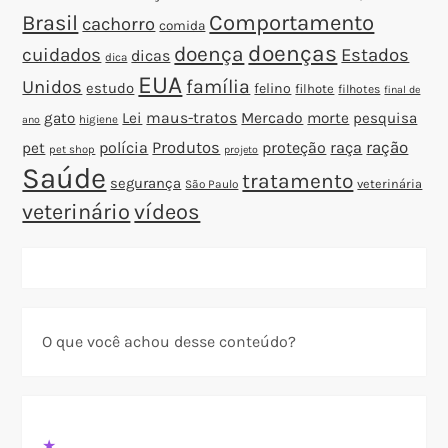
Brasil
Comportamento
cachorro
comida
doenças
doença
cuidados
Estados
dicas
dica
EUA
família
Unidos
estudo
felino
filhote
filhotes
final de
gato
Lei
maus-tratos
Mercado
morte
pesquisa
higiene
ano
polícia
Produtos
proteção
raça
ração
pet
pet shop
projeto
Saúde
tratamento
segurança
veterinária
São Paulo
veterinário
vídeos
O que você achou desse conteúdo?
★