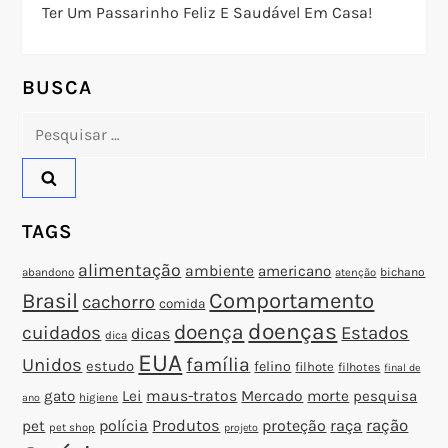
P
Ter Um Passarinho Feliz E Saudável Em Casa!
o
BUSCA
s
Pesquisar
t
por:
TAGS
alimentação
ambiente
americano
abandono
bichano
atenção
Brasil
Comportamento
cachorro
comida
doenças
doença
cuidados
Estados
dicas
dica
EUA
família
Unidos
estudo
felino
filhote
filhotes
final de
gato
Lei
maus-tratos
Mercado
morte
pesquisa
higiene
ano
polícia
Produtos
proteção
raça
ração
pet
pet shop
projeto