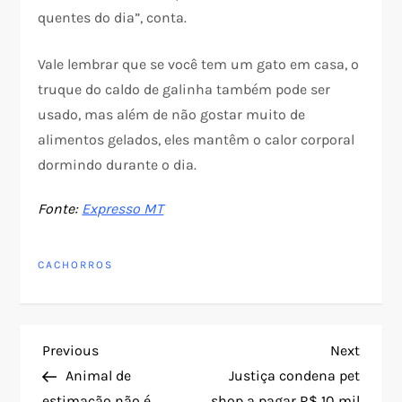
quentes do dia”, conta.
Vale lembrar que se você tem um gato em casa, o
truque do caldo de galinha também pode ser
usado, mas além de não gostar muito de
alimentos gelados, eles mantêm o calor corporal
dormindo durante o dia.
Fonte:
Expresso MT
CACHORROS
N
Previous
Next
Previous
Next
Post
Post
Animal de
Justiça condena pet
a
estimação não é
shop a pagar R$ 10 mil