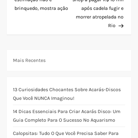
brinquedo, mostra ação
após cadela fugir e
v
morrer atropelada no
e
Rio
g
a
Mais Recentes
ç
ã
13 Curiosidades Chocantes Sobre Acarás-Discos
o
Que Você NUNCA Imaginou!
14 Dicas Essenciais Para Criar Acarás Disco: Um
d
Guia Completo Para O Sucesso No Aquarismo
e
Calopsitas: Tudo O Que Você Precisa Saber Para