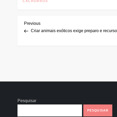
CACHORROS
N
Previous
Previous
Post
Criar animais exóticos exige preparo e recurs
a
v
e
g
a
ç
Pesquisar
ã
PESQUISAR