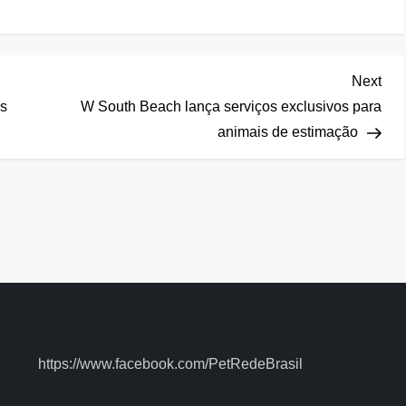
Nex
Next
Pos
os
W South Beach lança serviços exclusivos para
animais de estimação
https://www.facebook.com/PetRedeBrasil