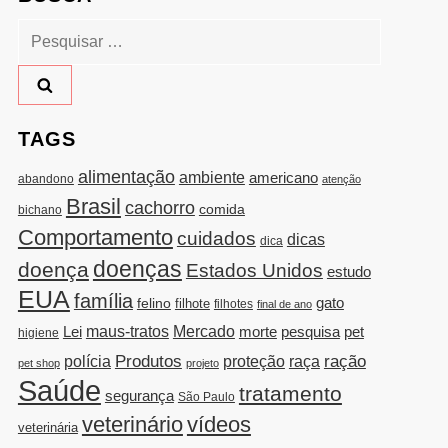
Pesquisar
por:
TAGS
alimentação
ambiente
americano
abandono
atenção
Brasil
cachorro
comida
bichano
Comportamento
cuidados
dicas
dica
doenças
doença
Estados Unidos
estudo
EUA
família
gato
felino
filhote
filhotes
final de ano
Lei
maus-tratos
Mercado
morte
pesquisa
pet
higiene
Produtos
raça
ração
polícia
proteção
pet shop
projeto
Saúde
tratamento
segurança
São Paulo
veterinário
vídeos
veterinária