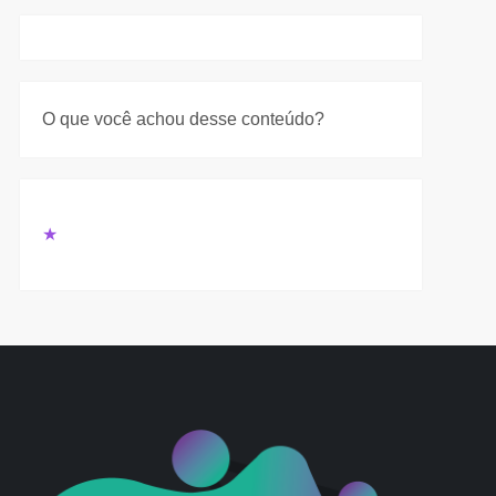
t
O que você achou desse conteúdo?
t
★