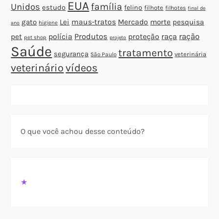
EUA
família
Unidos
estudo
felino
filhote
filhotes
final de
gato
Lei
maus-tratos
Mercado
morte
pesquisa
higiene
ano
polícia
Produtos
proteção
raça
ração
pet
pet shop
projeto
Saúde
tratamento
segurança
veterinária
São Paulo
veterinário
vídeos
O que você achou desse conteúdo?
★