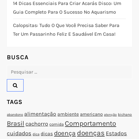
14 Dicas Essenciais Para Criar Acarás Disco: Um
o
Guia Completo Para O Sucesso No Aquarismo
d
Calopsitas: Tudo O Que Você Precisa Saber Para
Ter Um Passarinho Feliz E Saudável Em Casa!
e
P
BUSCA
o
Pesquisar
por:
s
t
TAGS
alimentação
ambiente
americano
abandono
bichano
atenção
Brasil
Comportamento
cachorro
comida
doenças
doença
cuidados
Estados
dicas
dica