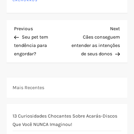
CACHORROS
N
Previous
Next
Previous
Next
Post
Post
Seu pet tem
Cães conseguem
a
tendência para
entender as intenções
engordar?
de seus donos
v
e
g
Mais Recentes
a
ç
13 Curiosidades Chocantes Sobre Acarás-Discos
Que Você NUNCA Imaginou!
ã