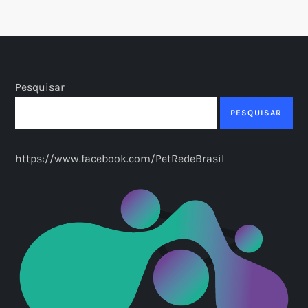
g
i
n
Pesquisar
a
PESQUISAR
ç
https://www.facebook.com/PetRedeBrasil
ã
o
d
e