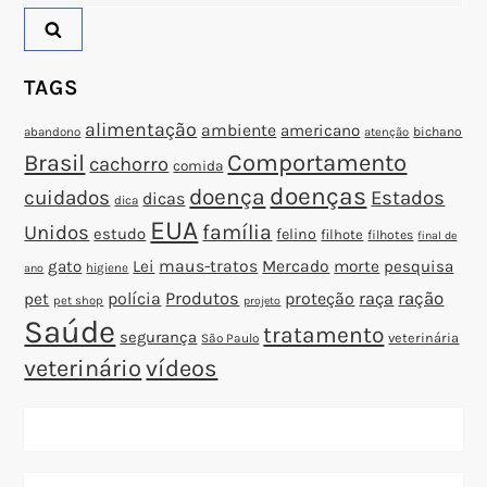
por:
o
s
TAGS
t
alimentação
ambiente
americano
abandono
bichano
atenção
Brasil
Comportamento
cachorro
comida
doenças
doença
cuidados
Estados
dicas
dica
EUA
família
Unidos
estudo
felino
filhote
filhotes
final de
gato
Lei
maus-tratos
Mercado
morte
pesquisa
higiene
ano
polícia
Produtos
proteção
raça
ração
pet
pet shop
projeto
Saúde
tratamento
segurança
veterinária
São Paulo
veterinário
vídeos