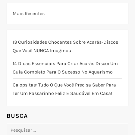
v
e
Mais Recentes
g
a
13 Curiosidades Chocantes Sobre Acarás-Discos
Que Você NUNCA Imaginou!
ç
14 Dicas Essenciais Para Criar Acarás Disco: Um
ã
Guia Completo Para O Sucesso No Aquarismo
o
Calopsitas: Tudo O Que Você Precisa Saber Para
Ter Um Passarinho Feliz E Saudável Em Casa!
d
e
BUSCA
P
Pesquisar