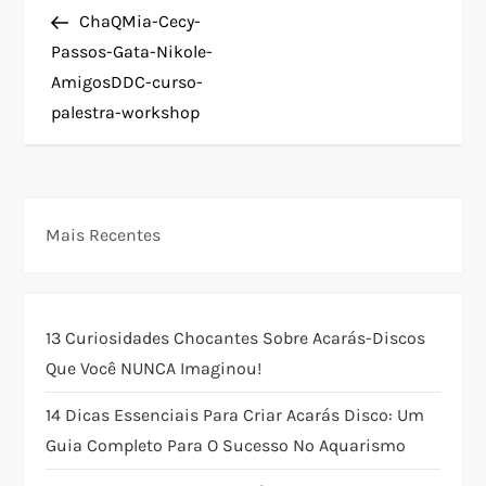
N
Post
ChaQMia-Cecy-
a
Passos-Gata-Nikole-
AmigosDDC-curso-
v
palestra-workshop
e
g
Mais Recentes
a
ç
13 Curiosidades Chocantes Sobre Acarás-Discos
ã
Que Você NUNCA Imaginou!
o
14 Dicas Essenciais Para Criar Acarás Disco: Um
Guia Completo Para O Sucesso No Aquarismo
d