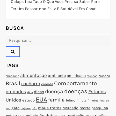
Calopsitas: Tudo O Que Você Precisa Saber Para
e
Ter Um Passarinho Feliz E Saudável Em Casa!
P
o
BUSCA
Pesquisar
s
por:
t
TAGS
alimentação
ambiente
americano
abandono
bichano
atenção
Brasil
Comportamento
cachorro
comida
doenças
doença
cuidados
Estados
dicas
dica
EUA
família
Unidos
estudo
felino
filhote
filhotes
final de
gato
Lei
maus-tratos
Mercado
morte
pesquisa
higiene
ano
polícia
Produtos
proteção
raça
ração
pet