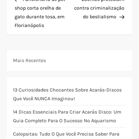
a
shop corta orelha de
contra criminalização
gato durante tosa, em
do bestialismo
v
Florianópolis
e
g
Mais Recentes
a
ç
13 Curiosidades Chocantes Sobre Acarás-Discos
ã
Que Você NUNCA Imaginou!
o
14 Dicas Essenciais Para Criar Acarás Disco: Um
Guia Completo Para O Sucesso No Aquarismo
d
Calopsitas: Tudo O Que Você Precisa Saber Para