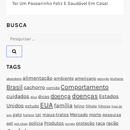
e
Ter Um Passarinho Feliz E Saudável Em Casa!
P
o
BUSCA
Pesquisar
s
por:
t
TAGS
alimentação
ambiente
americano
abandono
bichano
atenção
Brasil
Comportamento
cachorro
comida
doenças
doença
cuidados
Estados
dicas
dica
EUA
família
Unidos
estudo
felino
filhote
filhotes
final de
gato
Lei
maus-tratos
Mercado
morte
pesquisa
higiene
ano
polícia
Produtos
proteção
raça
ração
pet
pet shop
projeto