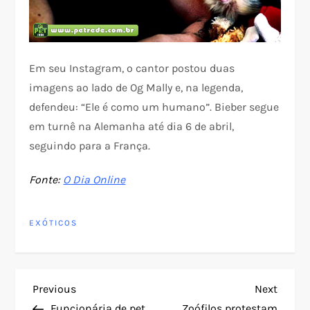
Em seu Instagram, o cantor postou duas
imagens ao lado de Og Mally e, na legenda,
defendeu: “Ele é como um humano”. Bieber segue
em turnê na Alemanha até dia 6 de abril,
seguindo para a França.
Fonte:
O Dia Online
EXÓTICOS
N
Previous
Next
Previous
Next
Post
Post
Funcionária de pet
Zoófilos protestam